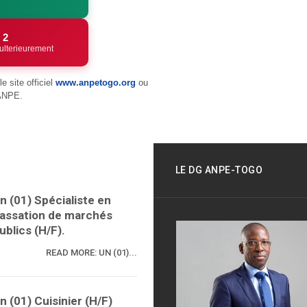
 2
lterieurement
e site officiel
www.anpetogo.org
ou
'ANPE.
LE DG ANPE-TOGO
n (01) Spécialiste en
assation de marchés
ublics (H/F).
READ MORE: UN (01)...
n (01) Cuisinier (H/F)