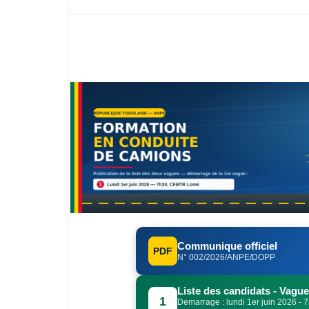
Communique officiel
PDF
N° 002/2026/ANPE/DOPP
Liste des candidats - Vague
1
Demarrage : lundi 1er juin 2026 -