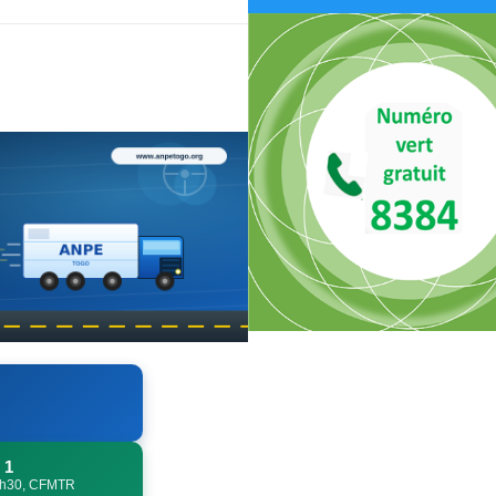
 1
 7h30, CFMTR