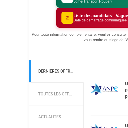
Lome(Transport Routier)
Liste des candidats - Vague
2
Date de demarrage communiquee u
Pour toute information complementaire, veuillez consulter l
vous rendre au siege de l
DERNIERES OFFRES
U
p
TOUTES LES OFFRES
p
ACTUALITES
U