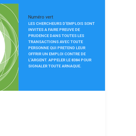
Numéro vert
LES CHERCHEURS D’EMPLOIS SONT
INVITES A FAIRE PREUVE DE
PRUDENCE DANS TOUTES LES
TRANSACTIONS AVEC TOUTE
PERSONNE QUI PRETEND LEUR
OFFRIR UN EMPLOI CONTRE DE
L’ARGENT. APPELER LE 8384 POUR
SIGNALER TOUTE ARNAQUE.