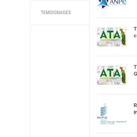
TEMOIGNAGES
T
c
T
G
R
i