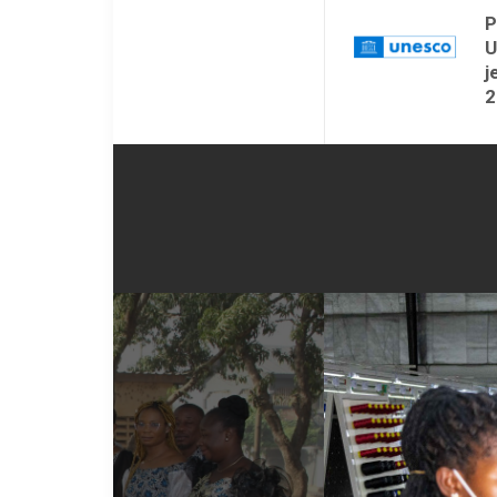
P
U
j
2