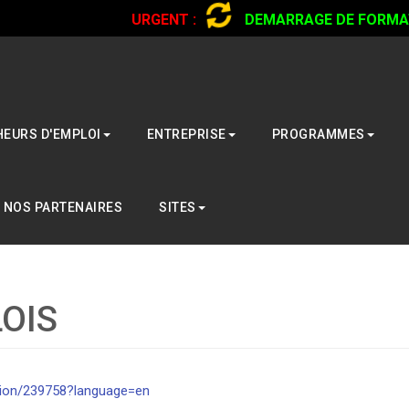
URGENT :
DEMARRAGE DE FORMATI
CAMIONS...
CLIQUER POUR LIRE
EURS D'EMPLOI
ENTREPRISE
PROGRAMMES
NOS PARTENAIRES
SITES
OIS
ption/239758?language=en