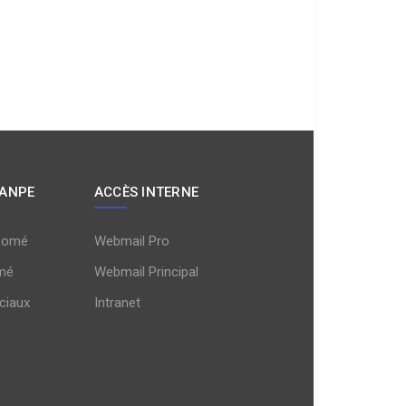
 ANPE
ACCÈS INTERNE
Lomé
Webmail Pro
mé
Webmail Principal
ciaux
Intranet
s