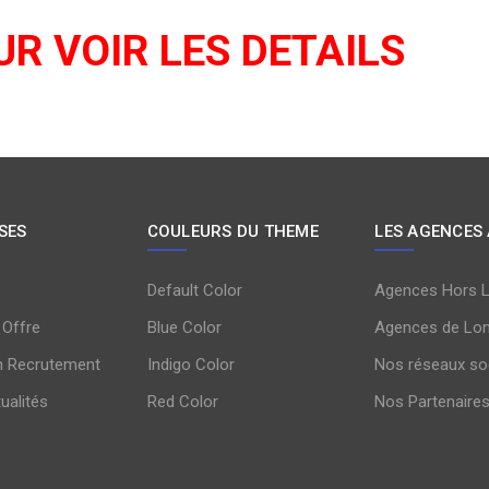
UR VOIR LES DETAILS
SES
COULEURS DU THEME
LES AGENCES
Default Color
Agences Hors 
 Offre
Blue Color
Agences de Lo
n Recrutement
Indigo Color
Nos réseaux so
tualités
Red Color
Nos Partenaire