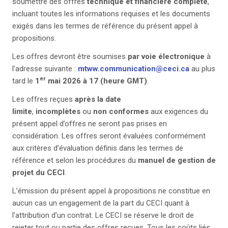
soumettre des offres
technique et financière complète
,
incluant toutes les informations requises et les documents
exigés dans les termes de référence du présent appel à
propositions.
Les offres devront être soumises
par voie électronique
à
l’adresse suivante :
mtww.communication@ceci.ca
au plus
er
tard le
1
mai 2026 à 17 (heure GMT)
.
Les offres reçues
après la date
limite
,
incomplètes
ou
non conformes
aux exigences du
présent appel d’offres ne seront pas prises en
considération. Les offres seront évaluées conformément
aux critères d’évaluation définis dans les termes de
référence et selon les procédures du
manuel de gestion de
projet du CECI
.
L’émission du présent appel à propositions ne constitue en
aucun cas un engagement de la part du CECI quant à
l’attribution d’un contrat. Le CECI se réserve le droit de
rejeter tout ou partie des offres reçues. Tous les coûts liés