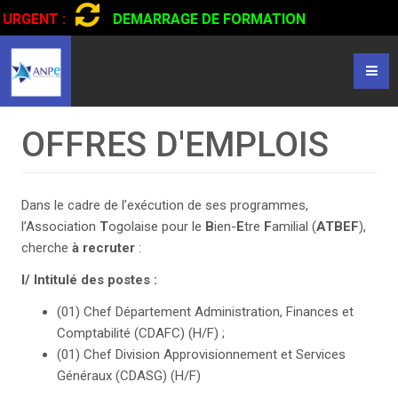
URGENT :
DEMARRAGE DE FORMATION
CERTIFIANTE EN CONDUITE DE CAMIONS...
CLIQUER POUR
LIRE
OFFRES D'EMPLOIS
Dans le cadre de l’exécution de ses programmes,
l’Association
T
ogolaise pour le
B
ien-
E
tre
F
amilial (
ATBEF
),
cherche
à recruter
:
I/ Intitulé des postes :
(01) Chef Département Administration, Finances et
Comptabilité (CDAFC) (H/F) ;
(01) Chef Division Approvisionnement et Services
Généraux (CDASG) (H/F)