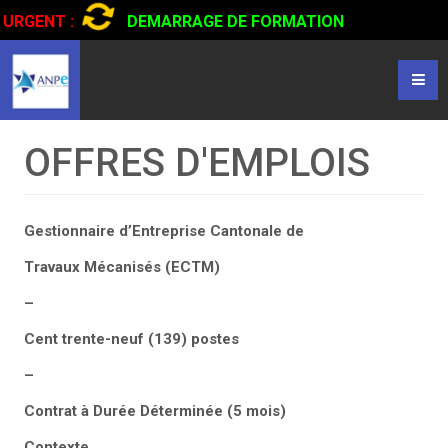
URGENT :
DEMARRAGE DE FORMATION
CERTIFIANTE EN CONDUITE DE CAMIONS...
CLIQUER POUR
LIRE
OFFRES D'EMPLOIS
Gestionnaire d’Entreprise Cantonale de
T
ravaux Mécanisés (ECTM)
–
Cent trente-neuf (139) postes
–
C
ontrat à Durée Déterminée (5 mois)
Contexte