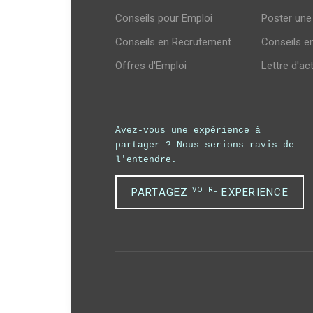
Conseils pour Emploi
Poster une
Conseils en Recrutement
Conseils e
Offres d'Emploi
Lettre d'ac
Avez-vous une expérience à
partager ?
Nous serions ravis de
l'entendre.
PARTAGEZ
VOTRE
EXPERIENCE