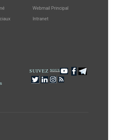
mé
Webmail Principal
ciaux
Intranet
s
SUIVEZ
NOUS
s