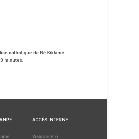
lise catholique de Bè Kiklamé.
30 minutes
.
 ANPE
ACCÈS INTERNE
Lomé
Webmail Pro