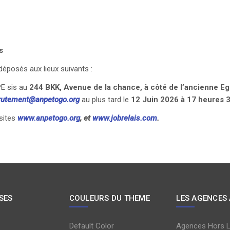
s
déposés aux lieux suivants :
PE sis au
244 BKK, Avenue de la chance, à côté de l’ancienne Eg
rutement@anpetogo.org
au plus tard le
12 Juin 2026
à 17 heures 
 sites
www.anpetogo.org
,
et
www.jobrelais.com
.
SES
COULEURS DU THEME
LES AGENCES
Default Color
Agences Hors 