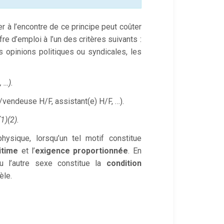
ler à l’encontre de ce principe peut coûter
e d’emploi à l’un des critères suivants :
 les opinions politiques ou syndicales, les
 …).
vendeuse H/F, assistant(e) H/F, …).
1)(2).
hysique, lorsqu’un tel motif constitue
itime
et l’
exigence proportionnée
. En
ou l’autre sexe constitue la
condition
èle.