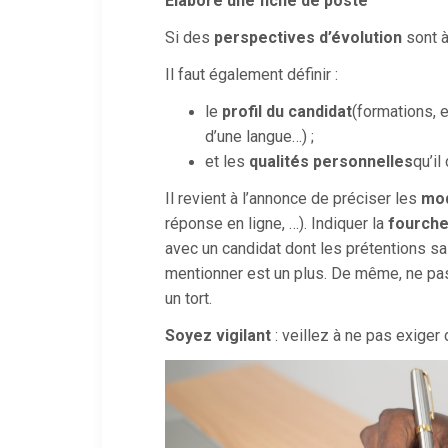
Elabore une fiche de poste
Si des
perspectives d’évolution
sont à
Il faut également définir :
le
profil du candidat
(formations, 
d’une langue…) ;
et les
qualités personnelles
qu’il
Il revient à l’annonce de préciser les
mod
réponse en ligne, …). Indiquer la
fourche
avec un candidat dont les prétentions sa
mentionner est un plus. De même, ne pas m
un tort.
Soyez vigilant
: veillez à ne pas exiger 