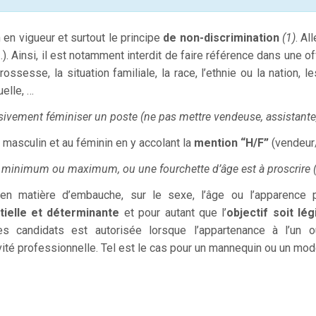
n en vigueur et surtout le principe
de non-discrimination
(1)
. Al
Ainsi, il est notamment interdit de faire référence dans une offr
 grossesse, la situation familiale, la race, l’ethnie ou la nation,
uelle, …
lusivement féminiser un poste (ne pas mettre vendeuse, assistante,
u masculin et au féminin en y accolant la
mention “H/F”
(vendeur/
, minimum ou maximum, ou une fourchette d’âge est à proscrire (
en matière d’embauche, sur le sexe, l’âge ou l’apparence p
ielle et déterminante
et pour autant que l’
objectif soit lég
es candidats est autorisée lorsque l’appartenance à l’un 
vité professionnelle. Tel est le cas pour un mannequin ou un mod