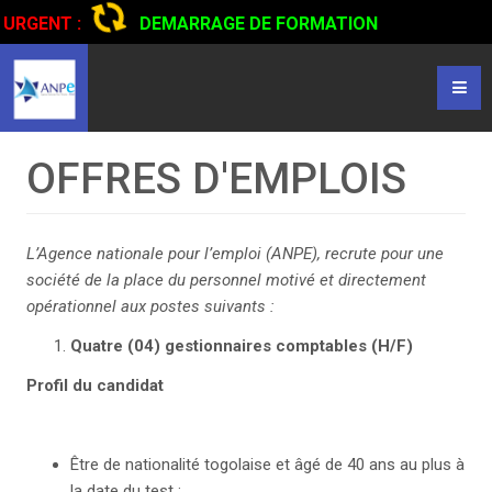
URGENT :
DEMARRAGE DE FORMATION
CERTIFIANTE EN CONDUITE DE CAMIONS...
CLIQUER POUR
LIRE
OFFRES D'EMPLOIS
L’Agence nationale pour l’emploi (ANPE), recrute pour une
société de la place du personnel motivé et directement
opérationnel aux postes suivants :
Quatre (04) gestionnaires comptables
(H/F)
Profil du candidat
Être de nationalité togolaise et âgé de 40 ans au plus à
la date du test ;