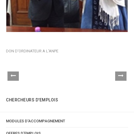
GIZ-ANPE
C
DON D'ORDINATEUR A L'ANPE
FE
CHERCHEURS D'EMPLOIS
MODULES D'ACCOMPAGNEMENT
OFFRES D'EMPLOIS