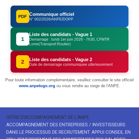
Communique officiel
PDF
N° 002/2026/ANPE/DOPP
Liste des candidats - Vague 1
1
Demarrage : lundi 1er juin 2026 - 7h30, CFMTR
Lome(Transport Routier)
Liste des candidats - Vague 2
2
Date de demarrage communiquee ulterieurement
Pour toute information complementaire, veuillez consulter le site officiel
www.anpetogo.org
ou vous rendre au siege de l'ANPE.
OFFRE D’ACCOMPAGNEMENT DE L’ANPE
ACCOMPAGNEMENT DES ENTREPRISES / INVESTISSEURS
DANS LE PROCESSUS DE RECRUTEMENT. APPUI CONSEIL EN